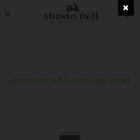
0
HOME
/
GOURMET
/
ADEREZO CESAR CLASICO LIKE 473ML