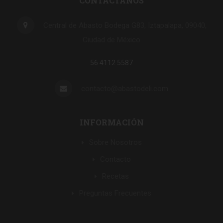
CONTACTANOS
Central de Abasto Bodega G83, Iztapalapa, 09040,
Ciudad de México
56 4112 5587
contacto@abastodeli.com
INFORMACIÓN
Sobre Nosotros
Contacto
Recetas
Preguntas Frecuentes