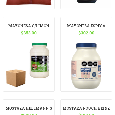
MAYONESA C/LIMON
MAYONESA ESPESA
VERDE WILSEY 3.79 LT,
$
853.00
HELLMANN´S 3.8KG
$
302.00
C/4
MOSTAZA HELLMANN´S
MOSTAZA POUCH HEINZ
3.78KG
3KG