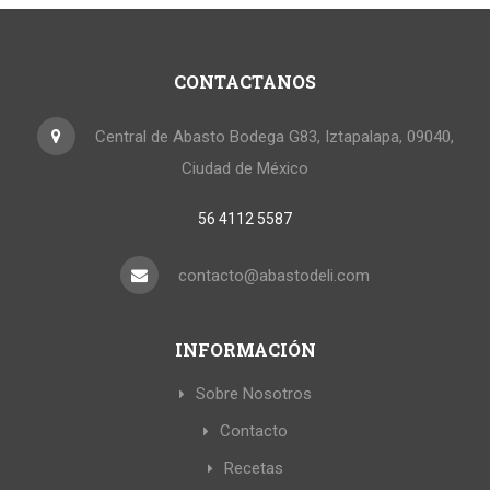
CONTACTANOS
Central de Abasto Bodega G83, Iztapalapa, 09040,
Ciudad de México
56 4112 5587
contacto@abastodeli.com
INFORMACIÓN
Sobre Nosotros
Contacto
Recetas