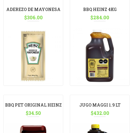
ADEREZO DE MAYONESA
BBQ HEINZ 4KG
HEINZ 8G C/500 PORCION
$
306.00
$
284.00
BBQ PET ORIGINAL HEINZ
JUGO MAGGI 1.9 LT
$
390G
34.50
$
432.00