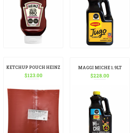
KETCHUP POUCH HEINZ
MAGGI MICHE 1.9LT
$
123.00
3KG
$
228.00