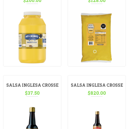
$
200.00
$
128.00
SALSA INGLESA CROSSE
SALSA INGLESA CROSSE
& BLACKWELL 145ML
$
37.50
& BLACKWELL 145ML,
$
820.00
C/24