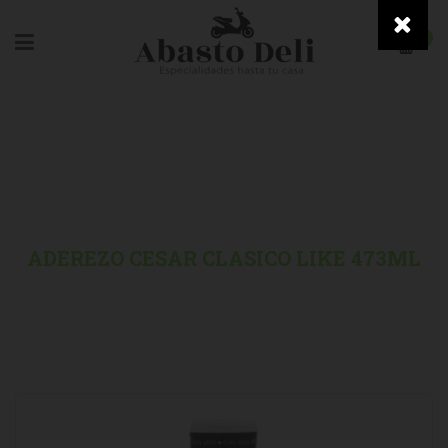
0
HOME
/
GOURMET
/
ADEREZO CESAR CLASICO LIKE 473ML