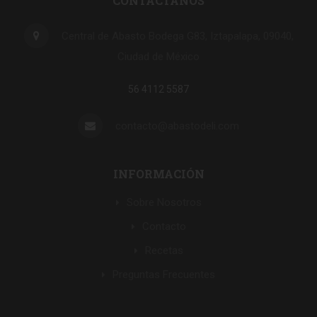
CONTACTANOS
Central de Abasto Bodega G83, Iztapalapa, 09040,
Ciudad de México
56 4112 5587
contacto@abastodeli.com
INFORMACIÓN
Sobre Nosotros
Contacto
Recetas
Preguntas Frecuentes