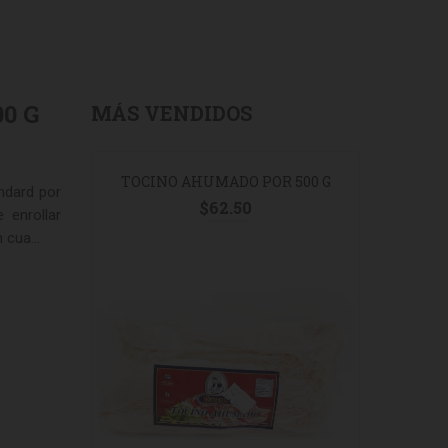
0 G
MÁS VENDIDOS
URAL 200G
TOCINO AHUMADO POR 500 G
JAMON 
ndard por
MANAN
$
62.50
 enrollar
cua...