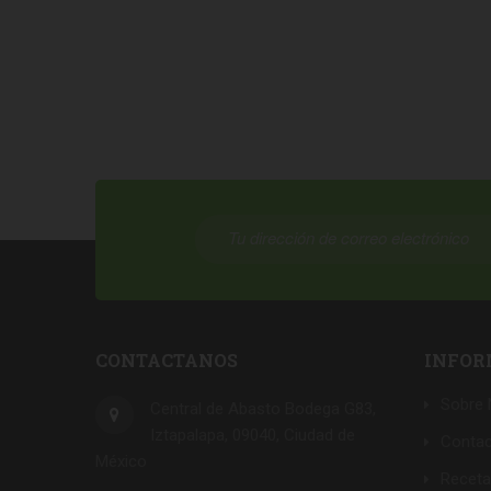
CONTACTANOS
INFOR
Sobre 
Central de Abasto Bodega G83,
Iztapalapa, 09040, Ciudad de
Conta
México
Recet