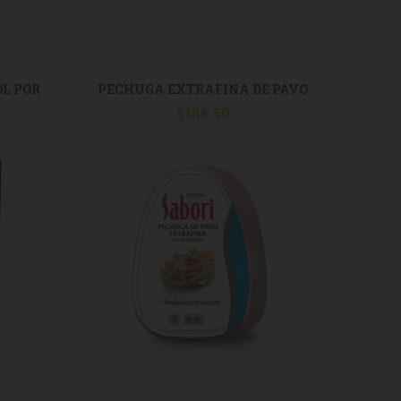
L POR
PECHUGA EXTRAFINA DE PAVO
M
SABORI X KG
$
186.50