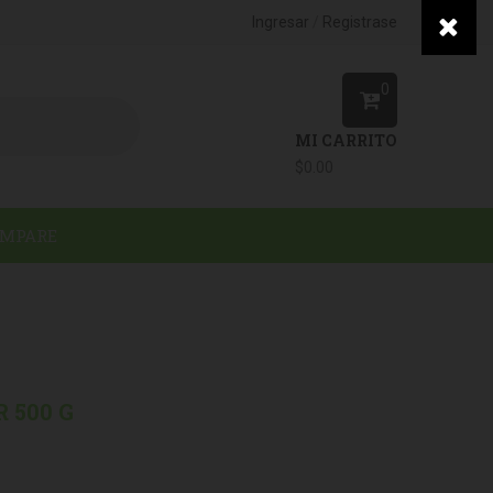
/
Ingresar
Registrase
0
MI CARRITO
$
0.00
MPARE
 500 G