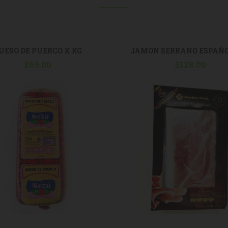
UESO DE PUERCO X KG
JAMON SERRANO ESPAÑO
$
69.00
$
128.00
250 G