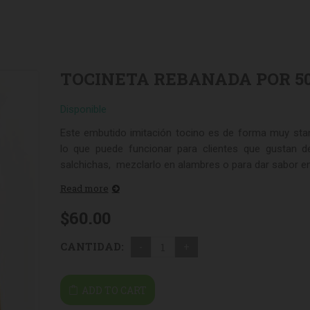
TOCINETA REBANADA POR 50
Disponible
QUESO CHIHUAHUA MENONITA 2.5
QUESO DE CABRA NAT
Este embutido imitación tocino es de forma muy sta
KG
$
302.00
$
57.50
lo que puede funcionar para clientes que gustan de
salchichas, mezclarlo en alambres o para dar sabor en 
Read more
$
60.00
CANTIDAD:
ADD TO CART