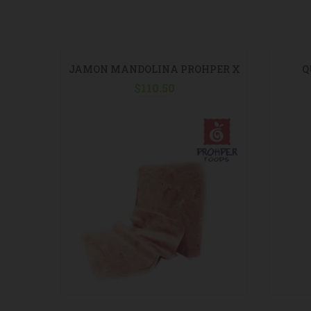
ESTRE
JAMON MANDOLINA PROHPER X
Q
$
110.50
KG