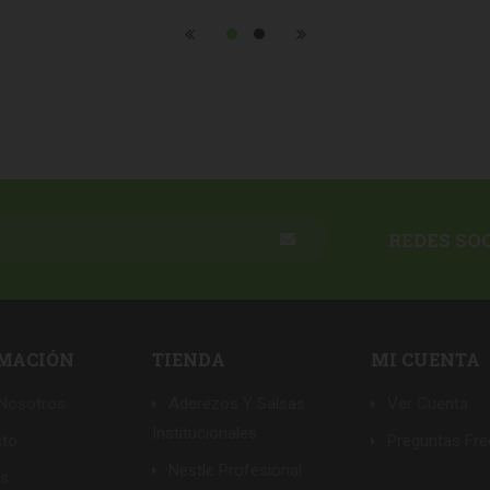
REDES SO
MACIÓN
TIENDA
MI CUENTA
Nosotros
Aderezos Y Salsas
Ver Cuenta
Institucionales
cto
Preguntas Fr
Nestle Profesional
as