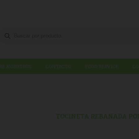
Products
search
RE NOSOTROS
CONTACTO
FOOD SERVICE
CO
/
EMBUTIDOS
/
TOCINETA REBANADA POR