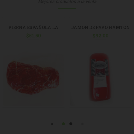
Mejores productos a la venta
PIERNA ESPAÑOLA LA
JAMON DE PAVO HAMTON
MONTAÑESA POR 500 G
$
51.50
$
X KG
92.00