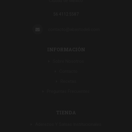
Ciudad de México
56 4112 5587
contacto@abastodeli.com
INFORMACIÓN
Sobre Nosotros
Contacto
Recetas
Preguntas Frecuentes
TIENDA
Aderezos Y Salsas Institucionales