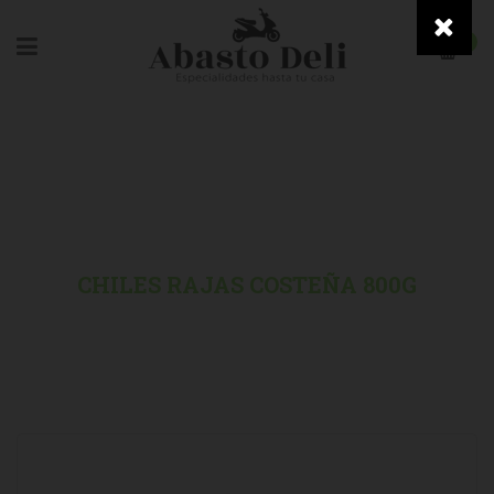
0
HOME
/
DESPENSA BASICA
/
CHILES RAJAS COSTEÑA 800G