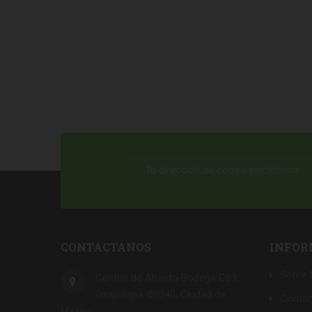
CONTACTANOS
INFOR
Sobre 
Central de Abasto Bodega G83,
Iztapalapa, 09040, Ciudad de
Conta
México