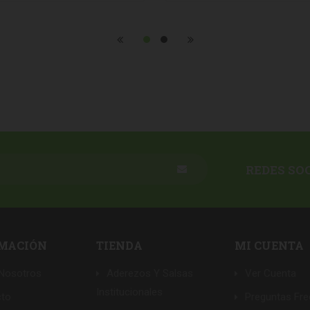
REDES SO
MACIÓN
TIENDA
MI CUENTA
Nosotros
Aderezos Y Salsas
Ver Cuenta
Institucionales
cto
Preguntas Fr