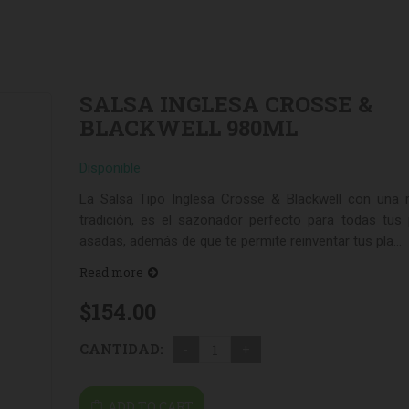
SALSA INGLESA CROSSE &
BLACKWELL 980ML
QUESO CHIHUAHUA MENONITA 2.5
QUESO DE CABRA NAT
Disponible
KG
$
302.00
$
57.50
La Salsa Tipo Inglesa Crosse & Blackwell con una 
tradición, es el sazonador perfecto para todas tus 
asadas, además de que te permite reinventar tus pla...
Read more
$
154.00
CANTIDAD:
ADD TO CART