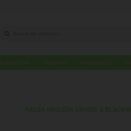
Products
search
RE NOSOTROS
CONTACTO
FOOD SERVICE
CO
ESTLE
/
SALSA INGLESA CROSSE & BLACK