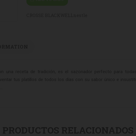
CROSSE BLACKWELL
nestle
ORMATION
n una receta de tradición, es el sazonador perfecto para toda
ntar tus platillos de todos los días con su sabor único e insustitu
..
PRODUCTOS RELACIONADOS