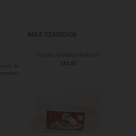
MÁS VENDIDOS
URAL 200G
TOCINO AHUMADO POR 500 G
JAMON 
MANAN
$
62.50
receta de
proteínas