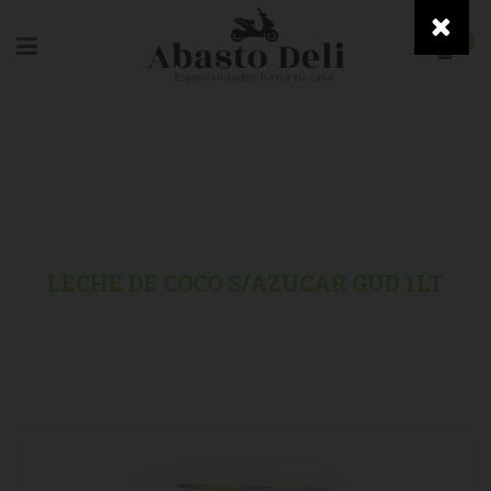
0
HOME
/
GOURMET
/
LECHE DE COCO S/AZUCAR GUD 1LT