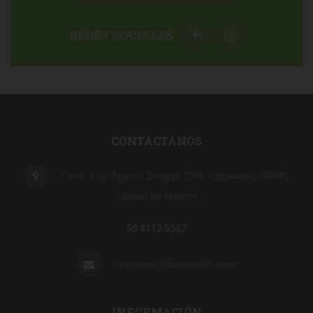
REDES SOCIALES
CONTACTANOS
Central de Abasto Bodega G83, Iztapalapa, 09040,
Ciudad de México
56 4112 5587
contacto@abastodeli.com
INFORMACIÓN