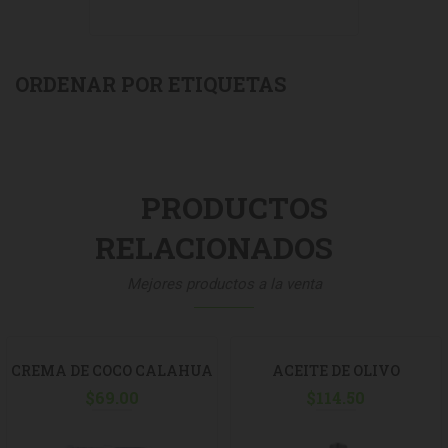
ORDENAR POR ETIQUETAS
PRODUCTOS
RELACIONADOS
Mejores productos a la venta
CREMA DE COCO CALAHUA
ACEITE DE OLIVO
$
69.00
1LT
NACIONAL D´ARTANA 1LT
$
114.50