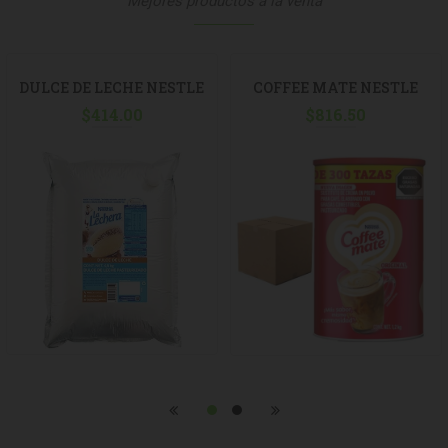
Mejores productos a la venta
DULCE DE LECHE NESTLE
COFFEE MATE NESTLE
4.5KG POUCH
$
414.00
LATA 1.2KG, C/6
$
816.50