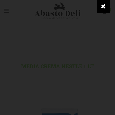
0
HOME
/
NESTLE
/
MEDIA CREMA NESTLE 1 LT