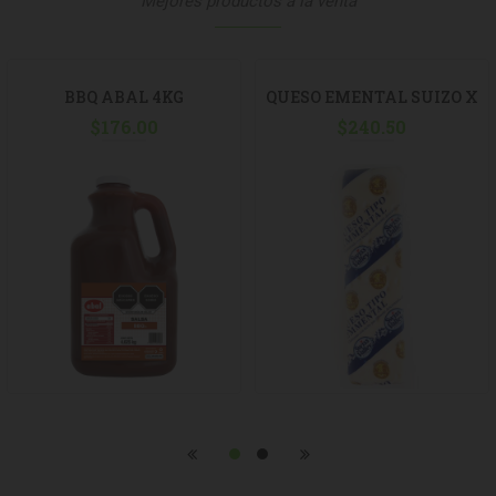
Mejores productos a la venta
BBQ ABAL 4KG
QUESO EMENTAL SUIZO X
$
176.00
$
240.50
KG