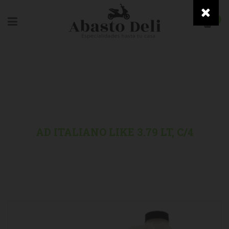
0
HOME
/
FOOD SERVICE
/
AD ITALIANO LIKE 3.79 LT, C/4